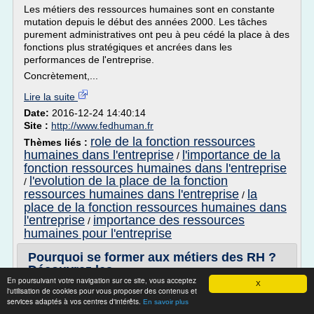
Les métiers des ressources humaines sont en constante
mutation depuis le début des années 2000. Les tâches
purement administratives ont peu à peu cédé la place à des
fonctions plus stratégiques et ancrées dans les
performances de l'entreprise.
Concrètement,...
Lire la suite
Date:
2016-12-24 14:40:14
Site :
http://www.fedhuman.fr
role de la fonction ressources
Thèmes liés :
humaines dans l'entreprise
l'importance de la
/
fonction ressources humaines dans l'entreprise
l'evolution de la place de la fonction
/
ressources humaines dans l'entreprise
la
/
place de la fonction ressources humaines dans
l'entreprise
importance des ressources
/
humaines pour l'entreprise
Pourquoi se former aux métiers des RH ?
Découvrez les ...
En poursuivant votre navigation sur ce site, vous acceptez
X
Pourquoi se former aux métiers des RH ? Découvrez les
l'utilisation de cookies pour vous proposer des contenus et
services adaptés à vos centres d'intérêts.
multi-facettes d'un secteur en pleine mutation !
En savoir plus