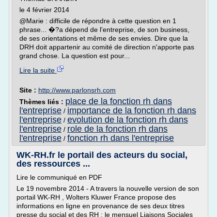
le 4 février 2014
@Marie : difficile de répondre à cette question en 1
phrase... �?a dépend de l'entreprise, de son business,
de ses orientations et même de ses envies. Dire que la
DRH doit appartenir au comité de direction n'apporte pas
grand chose. La question est pour...
Lire la suite
Site :
http://www.parlonsrh.com
place de la fonction rh dans
Thèmes liés :
l'entreprise
importance de la fonction rh dans
/
l'entreprise
evolution de la fonction rh dans
/
l'entreprise
role de la fonction rh dans
/
l'entreprise
fonction rh dans l'entreprise
/
WK-RH.fr le portail des acteurs du social,
des ressources ...
Lire le communiqué en PDF
Le 19 novembre 2014 - A travers la nouvelle version de son
portail WK-RH , Wolters Kluwer France propose des
informations en ligne en provenance de ses deux titres
presse du social et des RH : le mensuel Liaisons Sociales