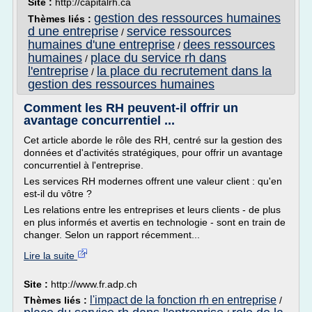
Site :
http://capitalrh.ca
gestion des ressources humaines
Thèmes liés :
d une entreprise
service ressources
/
humaines d'une entreprise
dees ressources
/
humaines
place du service rh dans
/
l'entreprise
la place du recrutement dans la
/
gestion des ressources humaines
Comment les RH peuvent-il offrir un
avantage concurrentiel ...
Cet article aborde le rôle des RH, centré sur la gestion des
données et d'activités stratégiques, pour offrir un avantage
concurrentiel à l'entreprise.
Les services RH modernes offrent une valeur client : qu'en
est-il du vôtre ?
Les relations entre les entreprises et leurs clients - de plus
en plus informés et avertis en technologie - sont en train de
changer. Selon un rapport récemment...
Lire la suite
Site :
http://www.fr.adp.ch
l'impact de la fonction rh en entreprise
Thèmes liés :
/