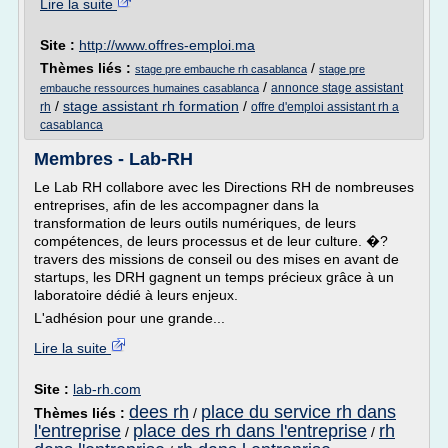
Lire la suite
Site :
http://www.offres-emploi.ma
Thèmes liés :
/
stage pre embauche rh casablanca
stage pre
/
annonce stage assistant
embauche ressources humaines casablanca
/
stage assistant rh formation
/
rh
offre d'emploi assistant rh a
casablanca
Membres - Lab-RH
Le Lab RH collabore avec les Directions RH de nombreuses
entreprises, afin de les accompagner dans la
transformation de leurs outils numériques, de leurs
compétences, de leurs processus et de leur culture. �?
travers des missions de conseil ou des mises en avant de
startups, les DRH gagnent un temps précieux grâce à un
laboratoire dédié à leurs enjeux.
L'adhésion pour une grande...
Lire la suite
Site :
lab-rh.com
dees rh
place du service rh dans
Thèmes liés :
/
l'entreprise
place des rh dans l'entreprise
rh
/
/