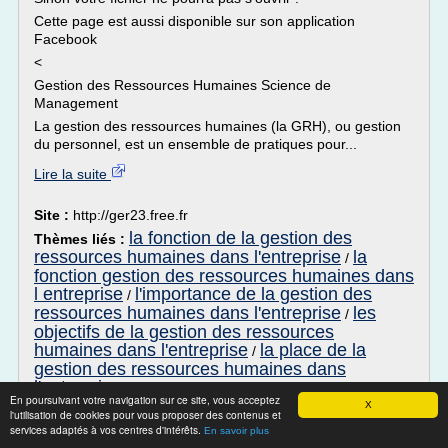
Cette page est aussi disponible sur son application
Facebook
<
Gestion des Ressources Humaines Science de
Management
La gestion des ressources humaines (la GRH), ou gestion
du personnel, est un ensemble de pratiques pour...
Lire la suite
Site :
http://ger23.free.fr
la fonction de la gestion des
Thèmes liés :
ressources humaines dans l'entreprise
la
/
fonction gestion des ressources humaines dans
l entreprise
l'importance de la gestion des
/
ressources humaines dans l'entreprise
les
/
objectifs de la gestion des ressources
humaines dans l'entreprise
la place de la
/
gestion des ressources humaines dans
l'entreprise
En poursuivant votre navigation sur ce site, vous acceptez
X
l'utilisation de cookies pour vous proposer des contenus et
Offre emploi Ressources humaines
services adaptés à vos centres d'intérêts.
En savoir plus
Tunisie - stages-emplois.com