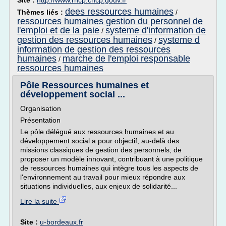
Site :
http://www.rncp.cncp.gouv.fr
dees ressources humaines
Thèmes liés :
/
ressources humaines gestion du personnel de
l'emploi et de la paie
systeme d'information de
/
gestion des ressources humaines
systeme d
/
information de gestion des ressources
humaines
marche de l'emploi responsable
/
ressources humaines
Pôle Ressources humaines et
développement social ...
Organisation
Présentation
Le pôle délégué aux ressources humaines et au
développement social a pour objectif, au-delà des
missions classiques de gestion des personnels, de
proposer un modèle innovant, contribuant à une politique
de ressources humaines qui intègre tous les aspects de
l'environnement au travail pour mieux répondre aux
situations individuelles, aux enjeux de solidarité...
Lire la suite
Site :
u-bordeaux.fr