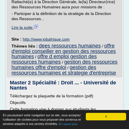
Rattaché(e) à la Direction Générale, le(la) Directeur(rice)
des Ressources Humaines aura pour missions de :
- Participer à la définition de la stratégie de la Direction
des Ressources...
Lire la suite
Site :
http://www.jobafrique.com
dees ressources humaines
offre
Thèmes liés :
/
d'emploi conseiller en gestion des ressources
humaines
offre d emploi gestion des
/
ressources humaines
gestion des ressources
/
humaines offre d'emploi
gestion des
/
ressources humaines et strategie d'entreprise
Master 2 Spécialité : Droit ... - Université de
Nantes
Téléchargez la plaquette de la formation (pdf)
Objectifs
Cette formation vise à donner aux étudiants les
connaissances et les savoir-faire nécessaires à la
En poursuivant votre navigation sur ce site, vous acceptez
X
l'utilisation de cookies pour vous proposer des contenus et
conception et au pilotage des activités de gestion de
services adaptés à vos centres d'intérêts.
ressources humaines et former des professionnels à la fois
En savoir plus