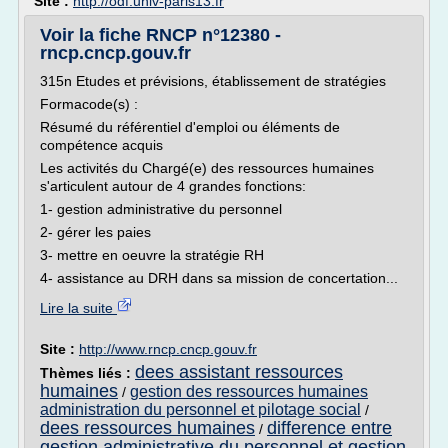
Site :
http://odf.univ-paris13.fr
Voir la fiche RNCP n°12380 -
rncp.cncp.gouv.fr
315n Etudes et prévisions, établissement de stratégies
Formacode(s) :
Résumé du référentiel d'emploi ou éléments de
compétence acquis
Les activités du Chargé(e) des ressources humaines
s'articulent autour de 4 grandes fonctions:
1- gestion administrative du personnel
2- gérer les paies
3- mettre en oeuvre la stratégie RH
4- assistance au DRH dans sa mission de concertation...
Lire la suite
Site :
http://www.rncp.cncp.gouv.fr
dees assistant ressources
Thèmes liés :
humaines
gestion des ressources humaines
/
administration du personnel et pilotage social
/
dees ressources humaines
difference entre
/
gestion administrative du personnel et gestion