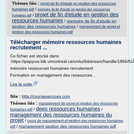
Thèmes liés :
projet de fin d'etude en gestion des ressources
/
humaines pdf
memoire de fin d'etude en gestion des ressources
projet de fin d'etude en gestion des
/
humaines pdf
ressources humaines
/
memoire de fin d'etude en
gestion des ressources humaines
/
management de projet et
gestion des ressources humaines pdf
Télécharger mémoire ressources humaines
recrutement ...
Ce fichier est stocké dans
:https://papyrus.bib.umontreal.ca/xmlui/bitstream/handle/
mémoire ressources humaines recrutement
Formation en management des ressources...
Lire la suite
Site :
http://coursexercices.com
Thèmes liés :
management de projet et gestion des ressources
dees ressources humaines
/
/
humaines pdf
management des ressources humaines du
projet
/
cours de management et gestion des ressources humaines
/
management gestion des ressources humaines pdf
pdf