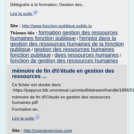
Délégué/e à la formation; Gestion des...
Lire la suite
Site :
http://www.fonction-publique.public.lu
formation gestion des ressources
Thèmes liés :
humaines fonction publique
l'emploi dans la
/
gestion des ressources humaines de la fonction
publique
gestion des ressources humaines
/
fonction publique
dees ressources humaines
/
/
fonction de gestion des ressources humaines
mémoire de fin d\\\'étude en gestion des
ressources ...
Ce fichier est stocké dans
:https://papyrus.bib.umontreal.ca/xmlui/bitstream/handle
mémoire de fin d\\\'étude en gestion des ressources
humaines pdf
Formation en...
Lire la suite
Site :
http://coursexercices.com