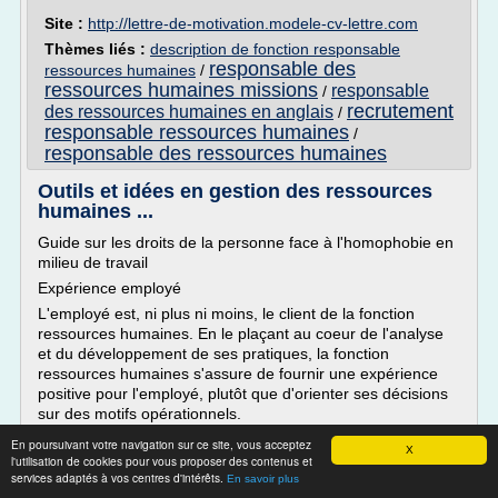
Site :
http://lettre-de-motivation.modele-cv-lettre.com
Thèmes liés :
description de fonction responsable
responsable des
ressources humaines
/
ressources humaines missions
responsable
/
recrutement
des ressources humaines en anglais
/
responsable ressources humaines
/
responsable des ressources humaines
Outils et idées en gestion des ressources
humaines ...
Guide sur les droits de la personne face à l'homophobie en
milieu de travail
Expérience employé
L'employé est, ni plus ni moins, le client de la fonction
ressources humaines. En le plaçant au coeur de l'analyse
et du développement de ses pratiques, la fonction
ressources humaines s'assure de fournir une expérience
positive pour l'employé, plutôt que d'orienter ses décisions
sur des motifs opérationnels.
En effet, les approches récentes en matière de GRH
En poursuivant votre navigation sur ce site, vous acceptez
X
démontrent que les entreprises qui regardent leurs
l'utilisation de cookies pour vous proposer des contenus et
services adaptés à vos centres d'intérêts.
pratiques ressources humaines en fonction de l'expérience
En savoir plus