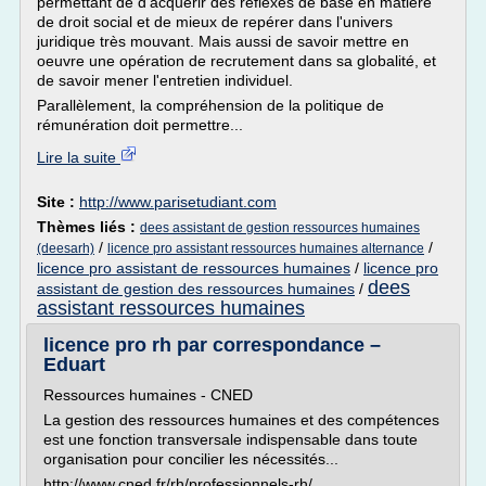
permettant de d'acquérir des réflexes de base en matière
de droit social et de mieux de repérer dans l'univers
juridique très mouvant. Mais aussi de savoir mettre en
oeuvre une opération de recrutement dans sa globalité, et
de savoir mener l'entretien individuel.
Parallèlement, la compréhension de la politique de
rémunération doit permettre...
Lire la suite
Site :
http://www.parisetudiant.com
Thèmes liés :
dees assistant de gestion ressources humaines
/
/
(deesarh)
licence pro assistant ressources humaines alternance
licence pro assistant de ressources humaines
/
licence pro
dees
assistant de gestion des ressources humaines
/
assistant ressources humaines
licence pro rh par correspondance –
Eduart
Ressources humaines - CNED
La gestion des ressources humaines et des compétences
est une fonction transversale indispensable dans toute
organisation pour concilier les nécessités...
http://www.cned.fr/rh/professionnels-rh/