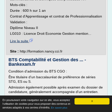
Mots-clés :
Durée : 600 h sur 1 an
Contrat d'Apprentissage et contrat de Professionnalisation
Validation :
Diplôme Niveau II
LG010 : Licence Droit Economie Gestion mention...
Lire la suite
Site :
http://formation.nancy.cci.fr
BTS Comptabilité et Gestion des ... -
Bankexam.fr
Condition d'admission du BTS CGO :
Être titulaire d'un baccalauréat de préférence de séries
STG, ES ou S.
Admission également possible après examen du dossier de
candidature, généralement accompagnée d'un entretien.
Débouchés du BTS Comptabilité et Gestion des
En poursuivant votre navigation sur ce site, vous acceptez
X
Organisations :
l'utilisation de cookies pour vous proposer des contenus et
services adaptés à vos centres d'intérêts.
Métiers :
En savoir plus