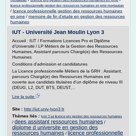
licence pro gestion des ressources humaines en pme
montauban
licence professionnelle gestion des ressources humaines en pme montauban
/
licence professionnelle gestion des ressources humaines
en pme
/
memoire de fin d'etude en gestion des ressources
humaines
IUT - Université Jean Moulin Lyon 3
Accueil : IUT / Formations Licences Pro et Diplôme
d'Université / LP Métiers de la Gestion des Ressources
Humaines, Assistant parcours Chargé(e) des Ressources
Humaines
Conditions d'admission et candidatures
La Licence professionnelle Métiers de la GRH : Assistant,
parcours Chargé(e) des Ressources Humaines est
ouverte aux candidats titulaires d'un diplôme de niveau III
(DEUG, L2, DUT, BTS, DEUST,...
Lire la suite
Site :
http://iut.univ-lyon3.fr
Thèmes liés :
lyon 3 iut licence pro gestion des ressources humaines
dees assistant ressources humaines
/
/
diplome d universite en gestion des
ressources humaines
licence professionnelle
/