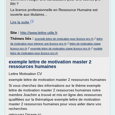
RH ?
La licence professionnelle en Ressource Humaine est
ouverte aux titulaires...
Lire la suite
Site :
http://www.lettre-utile.fr
Thèmes liés :
/
exemple lettre de motivation pour licence pro rh
lettre
/
de motivation pour integrer une licence pro rh
lettre de motivation stage
/
/
licence pro rh
exemple lettre de motivation stage licence pro rh
modele
lettre de motivation pour licence pro rh
exemple lettre de motivation master 2
ressources humaines
Lettre Motivation CV
exemple lettre de motivation master 2 ressources humaines
Si vous cherchez des informations sur le thème exemple
lettre de motivation master 2 ressources humaines notre
membre Joachim a trouvé et mis en ligne des ressources
qualifiées sur la thématique exemple lettre de motivation
master 2 ressources humaines pour vous aider dans vos
recherches.
retrouvez l'image ici