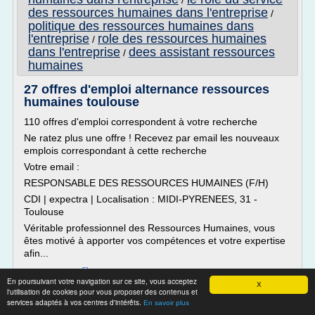
/
des ressources humaines dans l'entreprise
/
politique des ressources humaines dans
l'entreprise
role des ressources humaines
/
dans l'entreprise
dees assistant ressources
/
humaines
27 offres d'emploi alternance ressources
humaines toulouse
110 offres d'emploi correspondent à votre recherche
Ne ratez plus une offre ! Recevez par email les nouveaux
emplois correspondant à cette recherche
Votre email :
RESPONSABLE DES RESSOURCES HUMAINES (F/H)
CDI | expectra | Localisation : MIDI-PYRENEES, 31 -
Toulouse
Véritable professionnel des Ressources Humaines, vous
êtes motivé à apporter vos compétences et votre expertise
afin...
Lire la suite
En poursuivant votre navigation sur ce site, vous acceptez
X
l'utilisation de cookies pour vous proposer des contenus et
services adaptés à vos centres d'intérêts.
Site :
les-offres-emplois.fr
En savoir plus