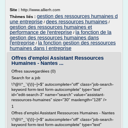
Site :
http://www.allierh.com
gestion des ressources humaines d
Thèmes liés :
une entreprise
dees ressources humaines
/
/
gestion des ressources humaines et
performance de l'entreprise
la fonction de la
/
gestion des ressources humaines dans
l'entreprise
la fonction gestion des ressources
/
humaines dans l entreprise
Offres d'emploi Assistant Ressources
Humaines - Nantes ...
Offres sauvegardées (0)
Search for a job
\?@\\^_`\{\|\}~]+$" autocomplete="off" class="job-search-
keyword form-text form-autocomplete" type="text"
id="edit-search-3" name="search" value="assistant-
ressources-humaines" size="30" maxlength="128" />
1
Offres d'emploi Assistant Ressources Humaines - Nantes
\?@\\^_`\{\|\}~]+$" autocomplete="off" class="job-search-
keyword form-text form-autocomplete" type="text"