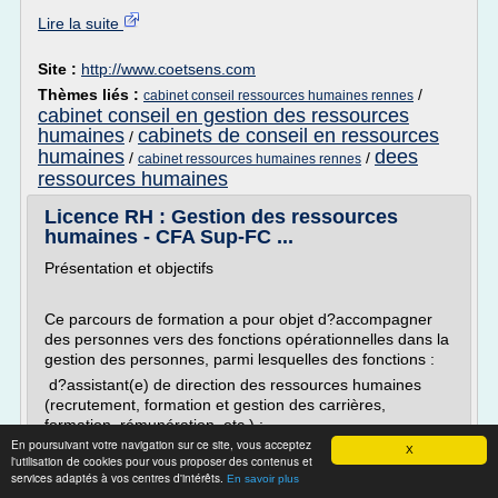
Lire la suite
Site :
http://www.coetsens.com
Thèmes liés :
/
cabinet conseil ressources humaines rennes
cabinet conseil en gestion des ressources
humaines
cabinets de conseil en ressources
/
humaines
dees
/
/
cabinet ressources humaines rennes
ressources humaines
Licence RH : Gestion des ressources
humaines - CFA Sup-FC ...
Présentation et objectifs
Ce parcours de formation a pour objet d?accompagner
des personnes vers des fonctions opérationnelles dans la
gestion des personnes, parmi lesquelles des fonctions :
d?assistant(e) de direction des ressources humaines
(recrutement, formation et gestion des carrières,
formation, rémunération, etc.) ;
En poursuivant votre navigation sur ce site, vous acceptez
de généraliste dans la fonction Ressources Humaines au
X
l'utilisation de cookies pour vous proposer des contenus et
sein d?un établissement,...
services adaptés à vos centres d'intérêts.
En savoir plus