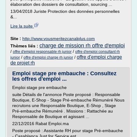
élaboration des dossiers de consultation, sourcing ...
13/04/2018 Juriste Protection des données personnelles
&...
Lire la suite
Site :
http://www.vousmeritezcanalplus.com
charge de mission rh offre d'emploi
Thèmes liés :
/
/
offre d'emploi responsable rh junior
offre d'emploi consultant rh
offre d'emploi charge
/
/
junior
offre d'emploi charge rh junior
de projet rh
Emploi stage pre embauche : Consultez
les offres d'emploi ...
Emploi stage pre embauche
suite Détails de l'annonce Poste proposé : Responsable
Boutique, E-Shop - Stage Pré-embauche Rémunéré Nous
recrutons une Responsable Boutique, E-Shop , Stage
Pré-embauche Rémunéré . Missions : Rattachée au
Responsable de Boutique et agissant ...
22/12/2016 Rabat Emploi.ma
Poste proposé : Assistante RH pour stage Pré-embauche
- Casablanca Just for Service est...