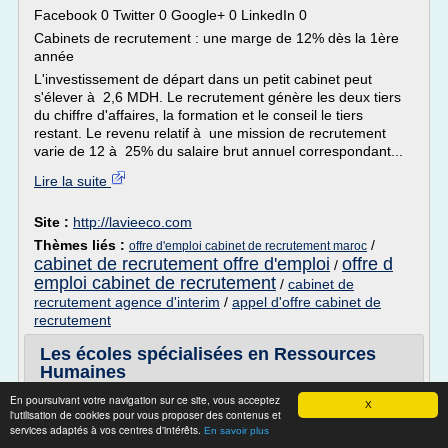
Facebook 0 Twitter 0 Google+ 0 LinkedIn 0
Cabinets de recrutement : une marge de 12% dès la 1ère
année
L'investissement de départ dans un petit cabinet peut
s'élever à 2,6 MDH. Le recrutement génère les deux tiers
du chiffre d'affaires, la formation et le conseil le tiers
restant. Le revenu relatif à une mission de recrutement
varie de 12 à 25% du salaire brut annuel correspondant...
Lire la suite
Site :
http://lavieeco.com
Thèmes liés :
/
offre d'emploi cabinet de recrutement maroc
cabinet de recrutement offre d'emploi
offre d
/
emploi cabinet de recrutement
/
cabinet de
recrutement agence d'interim
/
appel d'offre cabinet de
recrutement
Les écoles spécialisées en Ressources
Humaines
En poursuivant votre navigation sur ce site, vous acceptez
Les écoles spécialisées en Ressources Humaines
X
l'utilisation de cookies pour vous proposer des contenus et
Les formations en ressources humaines dans les grandes
services adaptés à vos centres d'intérêts.
En savoir plus
écoles