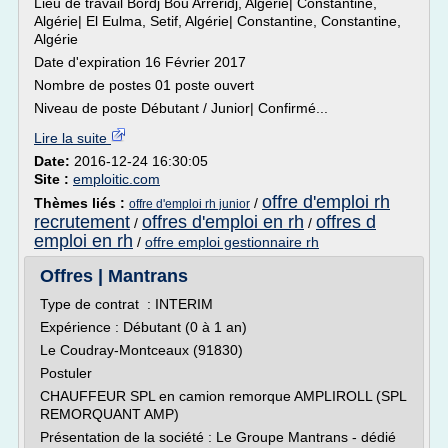
Lieu de travail Bordj Bou Arreridj, Algérie| Constantine,
Algérie| El Eulma, Setif, Algérie| Constantine, Constantine,
Algérie
Date d'expiration 16 Février 2017
Nombre de postes 01 poste ouvert
Niveau de poste Débutant / Junior| Confirmé...
Lire la suite
Date:
2016-12-24 16:30:05
Site :
emploitic.com
offre d'emploi rh
Thèmes liés :
/
offre d'emploi rh junior
recrutement
offres d'emploi en rh
offres d
/
/
emploi en rh
/
offre emploi gestionnaire rh
Offres | Mantrans
Type de contrat : INTERIM
Expérience : Débutant (0 à 1 an)
Le Coudray-Montceaux (91830)
Postuler
CHAUFFEUR SPL en camion remorque AMPLIROLL (SPL
REMORQUANT AMP)
Présentation de la société : Le Groupe Mantrans - dédié