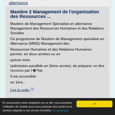
alternance
Mastère 2 Management de l'organisation
des Ressources ...
Mastère de Management Spécialisé en alternance
Management des Ressources Humaines et des Relations
Sociales
Ce programme de Mastère de Management spécialisé en
Alternance (MMS) Management des
Ressources Humaines et des Relations Humaines
permet, en deux années ou en
quinze mois
(admission parallèle en 2ème année), de préparer un titre
reconnu par l'�?tat.
Il est accessible :
en 1ère...
Lire la suite
Site :
emavendee.eu
En poursuivant votre navigation sur ce site, vous acceptez
X
master manager du developpement
Thèmes liés :
l'utilisation de cookies pour vous proposer des contenus et
services adaptés à vos centres d'intérêts.
des ressources humaines et des relations sociales
/
En savoir plus