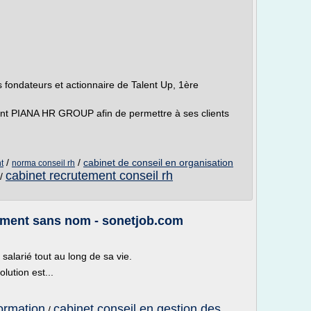
:
ondateurs et actionnaire de Talent Up, 1ère
int PIANA HR GROUP afin de permettre à ses clients
/
/
cabinet de conseil en organisation
t
norma conseil rh
cabinet recrutement conseil rh
/
ment sans nom - sonetjob.com
alarié tout au long de sa vie.
ution est...
formation
cabinet conseil en gestion des
/