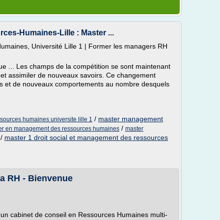
s-Humaines-Lille : Master ...
aines, Université Lille 1 | Former les managers RH
e ... Les champs de la compétition se sont maintenant
r et assimiler de nouveaux savoirs. Ce changement
ls et de nouveaux comportements au nombre desquels
/
master management
urces humaines universite lille 1
/
aster en management des ressources humaines
master
/
master 1 droit social et management des ressources
 RH - Bienvenue
un cabinet de conseil en Ressources Humaines multi-