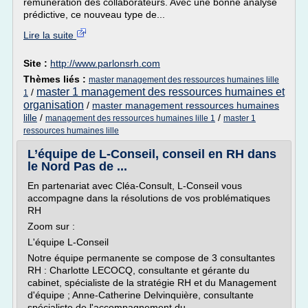
rémunération des collaborateurs. Avec une bonne analyse
prédictive, ce nouveau type de...
Lire la suite
Site :
http://www.parlonsrh.com
Thèmes liés :
master management des ressources humaines lille
master 1 management des ressources humaines et
/
1
organisation
/
master management ressources humaines
lille
/
/
management des ressources humaines lille 1
master 1
ressources humaines lille
L’équipe de L-Conseil, conseil en RH dans
le Nord Pas de ...
En partenariat avec Cléa-Consult, L-Conseil vous
accompagne dans la résolutions de vos problématiques
RH
Zoom sur :
L'équipe L-Conseil
Notre équipe permanente se compose de 3 consultantes
RH : Charlotte LECOCQ, consultante et gérante du
cabinet, spécialiste de la stratégie RH et du Management
d'équipe ; Anne-Catherine Delvinquière, consultante
spécialiste de l'accompagnement du...