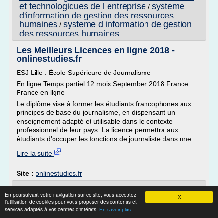
et technologiques de l entreprise
systeme
/
d'information de gestion des ressources
humaines
systeme d information de gestion
/
des ressources humaines
Les Meilleurs Licences en ligne 2018 -
onlinestudies.fr
ESJ Lille : École Supérieure de Journalisme
En ligne Temps partiel 12 mois September 2018 France
France en ligne
Le diplôme vise à former les étudiants francophones aux
principes de base du journalisme, en dispensant un
enseignement adapté et utilisable dans le contexte
professionnel de leur pays. La licence permettra aux
étudiants d'occuper les fonctions de journaliste dans une...
Lire la suite
Site :
onlinestudies.fr
Master 2 SHS parcours Analyse du travail
En poursuivant votre navigation sur ce site, vous acceptez
et ... - Cnam
X
l'utilisation de cookies pour vous proposer des contenus et
services adaptés à vos centres d'intérêts.
En savoir plus
Public et conditions d'accès