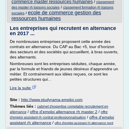
commerce master ressources humaines
/
classement
/
des master rh liaisons sociales
classement formation rh liaisons
ecole de commerce gestion des
/
sociales
ressources humaines
Les entreprises qui recrutent en alternance
en 2017 ...
De nombreuses entreprises proposent cette année des
contrats en alternance. Du CAP au Bac +5, tour d'horizon
des secteurs et des sociétés qui accueillent, à bras ouverts,
des alternants.
Nombreuses sont les entreprises séduites, chaque année,
par la formule et friands de jeunes désireux d'apprendre un
métier. Et contrairement aux idées reçues, ce sont les
petites structures qui...
Lire la suite
Site :
http://www.studyrama-emploi.com
Thèmes liés :
cabinet d'expertise comptable recrutement en
/
offre d'emploi alternance rh master 2
/
alternance
offre
/
offre d'emploi
d'emploi assistant rh contrat professionnalisation
assistant rh alternance
/
offre d'emploi assistant rh alternance nord