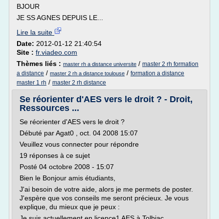
BJOUR
JE SS AGNES DEPUIS LE...
Lire la suite
Date:
2012-01-12 21:40:54
Site :
fr.viadeo.com
Thèmes liés :
/
master 2 rh formation
master rh a distance universite
/
/
a distance
formation a distance
master 2 rh a distance toulouse
/
master 1 rh
master 2 rh distance
Se réorienter d'AES vers le droit ? - Droit,
Ressources ...
Se réorienter d'AES vers le droit ?
Débuté par Agat0 , oct. 04 2008 15:07
Veuillez vous connecter pour répondre
19 réponses à ce sujet
Posté 04 octobre 2008 - 15:07
Bien le Bonjour amis étudiants,
J'ai besoin de votre aide, alors je me permets de poster.
J'espère que vos conseils me seront précieux. Je vous
explique, du mieux que je peux :
Je suis actuellement en licence1 AES à Tolbiac...