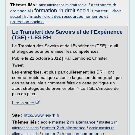
Thèmes liés :
/
alternance rh
offre alternance rh droit social
formation rh droit social
droit social
/
/
master 1 droit
social rh
/
master droit des ressources humaines et
protection sociale
Le Transfert des Savoirs et de l’Expérience
(TSE) - LES RH
Le Transfert des Savoirs et de l'Expérience (TSE) : outil
stratégique pour pérenniser les compétences
Publié le 22 octobre 2012 | Par Lambolez Christel
Tweet
Les entreprises, et plus particulièrement les DRH, ont
comme problématique actuelle la gestion démographique
des salariés. Mais comment faire de cette politique un
atout stratégique de premier plan ? Le TSE s'impose de
plus en plus...
Lire la suite
Site :
http://www.les-rh.fr
Thèmes liés :
ecole master 2 rh alternance
/
master 2 rh
/
master 2 rh alternance
/
alternance paris
ecole master rh
/
master 2 rh gestion competence
alternance paris